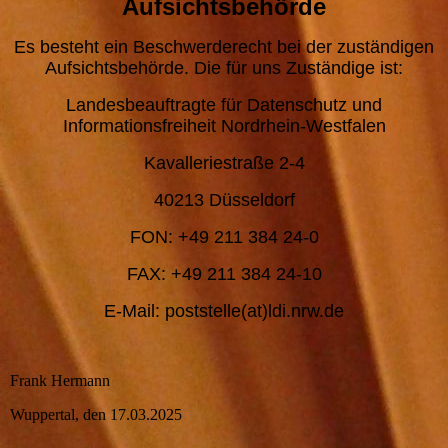
Aufsichtsbehörde
Es besteht ein Beschwerderecht bei der zuständigen
Aufsichtsbehörde. Die für uns Zuständige ist:
Landesbeauftragte für Datenschutz und
Informationsfreiheit Nordrhein-Westfalen
Kavalleriestraße 2-4
40213 Düsseldorf
FON: +49 211 384 24-0
FAX: +49 211 384 24-10
E-Mail: poststelle(at)ldi.nrw.de
Frank Hermann
Wuppertal, den 17.03.2025